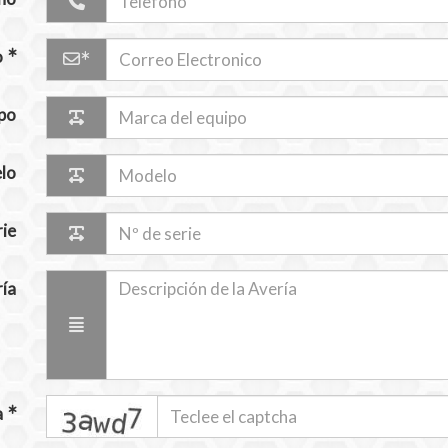
o
po
lo
rie
ría
captcha
a