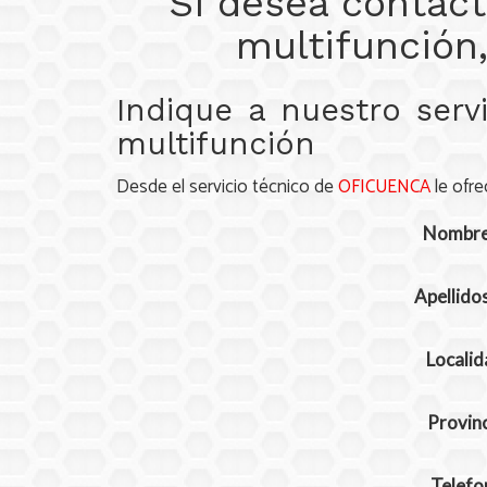
Si desea contact
multifunción,
Indique a nuestro serv
multifunción
Desde el servicio técnico de
OFICUENCA
le ofre
Nombr
Apellido
Localid
Provinc
Telefo