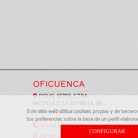
OFICUENCA
POLIG. SEPES. CTRA.
MOTILLA C/ LA ESTRELLA, 88 ,
Este sitio web utiliza cookies propias y de tercer
Cuenca
,
16004
,
(Cuenca)
tus preferencias sobre la base de un perfil elabora
969233 646
CONFIGURAR
618 383 332